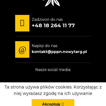
Zadzwoń do nas
+48 18 264 11 77
Napisz do nas
kontakt@pppn.nowytarg.pl
Nasze social media:
Ta strona używa plików cookies. Korzystając z
niej wyrażasz zgodę na ich używanie
© Copyright 2024-2026 - Podhalański Podokręg Piłki
Nożnej /
Realizacja
Akceptuję