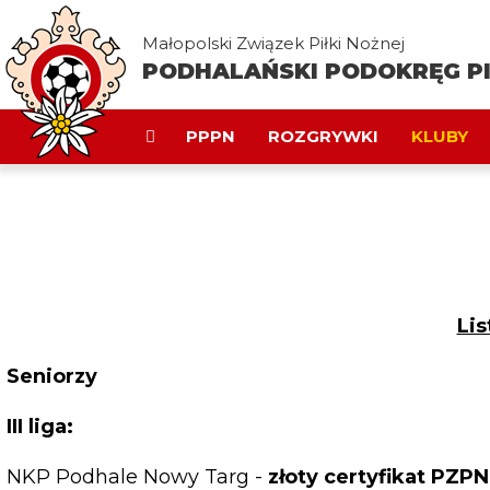
Małopolski Związek Piłki Nożnej
PODHALAŃSKI PODOKRĘG PI
PPPN
ROZGRYWKI
KLUBY
Li
Seniorzy
III liga:
NKP Podhale Nowy Targ -
złoty certyfikat PZPN